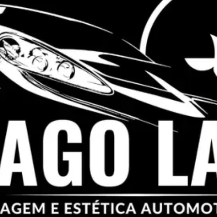
Chame no WhatsApp
O que fazemos?
LagoLav Estética Automotiva é a melhor opção para quem busca
serviços de alta qualidade para o seu veículo.
LagoLav Estética Automotiva - A melhor opção para o seu
veículo!
Localizada em uma área de fácil acesso, a LagoLav Estética
Automotiva é a melhor opção para quem busca serviços de alta
qualidade para o seu veículo. Nossa equipe experiente e treinada